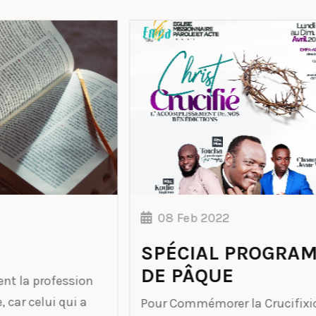
08 Feb 2022
0
SPÉCIAL PROGRAMME
Re
DE PÂQUE
la
es
Pour Commémorer la Crucifixion, la