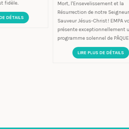
Mort, l'Ensevelissement et la
Les 
Résurrection de notre Seigneur
Sei
Sauveur Jésus-Christ ! EMPA vous
nou
présente exceptionnellement un
ESPÉ
programme solennel de PÂQUE
LIRE PLUS DE DÉTAILS