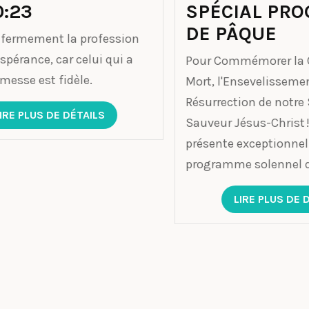
SPÉCIAL PROGRAMME
Re
DE PÂQUE
la
es
Pour Commémorer la Crucifixion, la
Mort, l'Ensevelissement et la
Les 
Résurrection de notre Seigneur
Sei
Sauveur Jésus-Christ ! EMPA vous
nou
présente exceptionnellement un
ESPÉ
programme solennel de PÂQUE
LIRE PLUS DE DÉTAILS